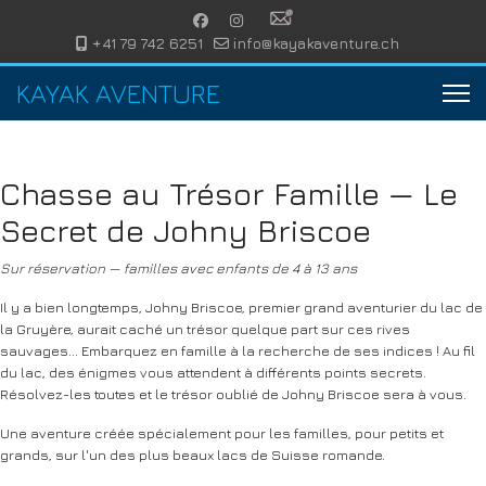
+41 79 742 6251
info@kayakaventure.ch
KAYAK AVENTURE
Chasse au Trésor Famille — Le
Secret de Johny Briscoe
Sur réservation — familles avec enfants de 4 à 13 ans
Il y a bien longtemps, Johny Briscoe, premier grand aventurier du lac de
la Gruyère, aurait caché un trésor quelque part sur ces rives
sauvages... Embarquez en famille à la recherche de ses indices ! Au fil
du lac, des énigmes vous attendent à différents points secrets.
Résolvez-les toutes et le trésor oublié de Johny Briscoe sera à vous.
Une aventure créée spécialement pour les familles, pour petits et
grands, sur l'un des plus beaux lacs de Suisse romande.